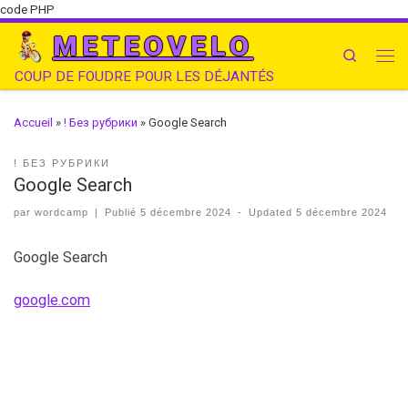
code PHP
METEOVELO
Search
COUP DE FOUDRE POUR LES DÉJANTÉS
Accueil
»
! Без рубрики
»
Google Search
! БЕЗ РУБРИКИ
Google Search
par
wordcamp
|
Publié
5 décembre 2024
-
Updated
5 décembre 2024
Google Search
google.com