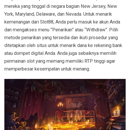
mereka yang tinggal di negara bagian New Jersey, New
York, Maryland, Delaware, dan Nevada. Untuk menarik
kemenangan dari Slot88, Anda perlu masuk ke akun Anda
dan mengakses menu “Penarikan” atau “Withdraw”. Pilih
metode penarikan yang tersedia dan ikuti prosedur yang
ditetapkan oleh situs untuk menarik dana ke rekening bank
atau dompet digital Anda. Anda juga sebaiknya memilih
permainan slot yang memang memiliki RTP tinggi agar
memperbesar kesempatan untuk menang.