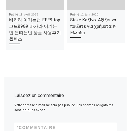
Publié
11 avril 2025
Publié
12 juin 2025
바카라 이기는법 EEE9 top
Stake Καζίνο: Αξίζει να
코드8989 바카라 이기는
παίζετε για χρήματα; ᐈ
법 돈따는법 상품 사용후기
Ελλάδα
윌렉스
Laissez un commentaire
Votre adresse e-mail ne sera pas publiée.
Les champs obligatoires
sont indiqués avec
*
*
COMMENTAIRE