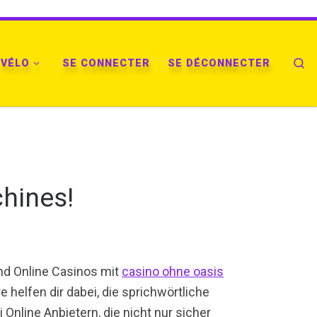
VÉLO
SE CONNECTER
SE DÉCONNECTER
Se
hines!
ind Online Casinos mit
casino ohne oasis
 helfen dir dabei, die sprichwörtliche
Online Anbietern, die nicht nur sicher