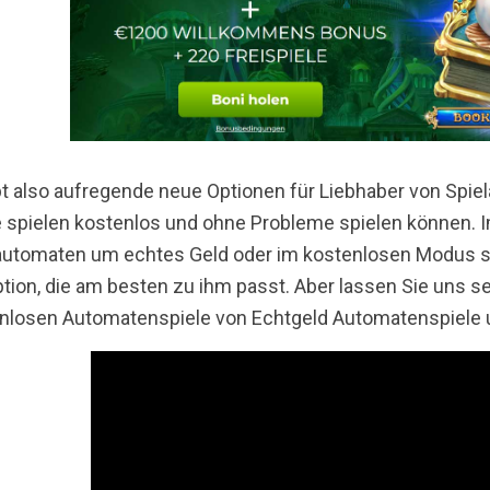
bt also aufregende neue Optionen für Liebhaber von Spiela
e spielen kostenlos und ohne Probleme spielen können. 
automaten um echtes Geld oder im kostenlosen Modus spi
ption, die am besten zu ihm passt. Aber lassen Sie uns 
nlosen Automatenspiele von Echtgeld Automatenspiele 