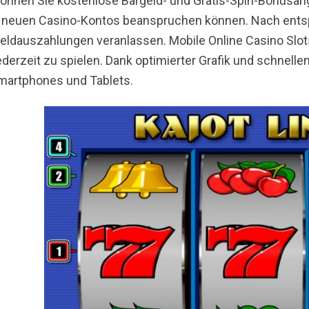
können Sie kostenlose Bargeld- und Gratis-Spin-Bonusange
 neuen Casino-Kontos beanspruchen können. Nach ent
eldauszahlungen veranlassen. Mobile Online Casino Slots 
ederzeit zu spielen. Dank optimierter Grafik und schnelle
martphones und Tablets.