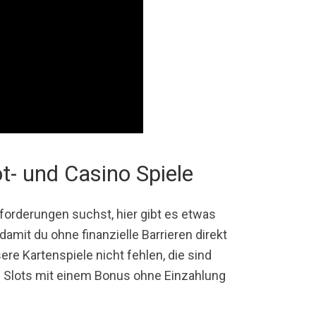
t- und Casino Spiele
forderungen suchst, hier gibt es etwas
damit du ohne finanzielle Barrieren direkt
ere Kartenspiele nicht fehlen, die sind
e Slots mit einem Bonus ohne Einzahlung