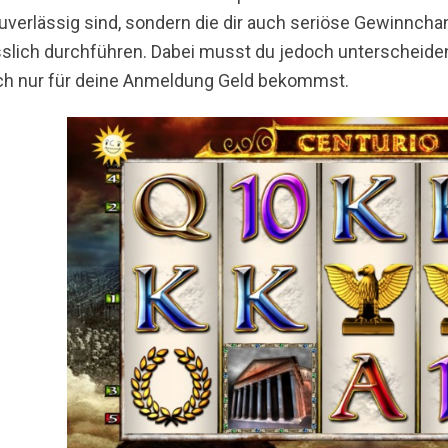
uverlässig sind, sondern die dir auch seriöse Gewinnc
sslich durchführen. Dabei musst du jedoch unterscheide
ch nur für deine Anmeldung Geld bekommst.