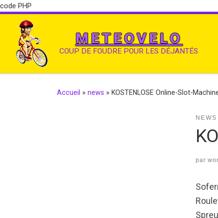
code PHP
METEOVELO
COUP DE FOUDRE POUR LES DÉJANTÉS
Accueil
»
news
»
KOSTENLOSE Online-Slot-Machine
NEWS
KO
par
wo
Sofer
Roule
Spreu