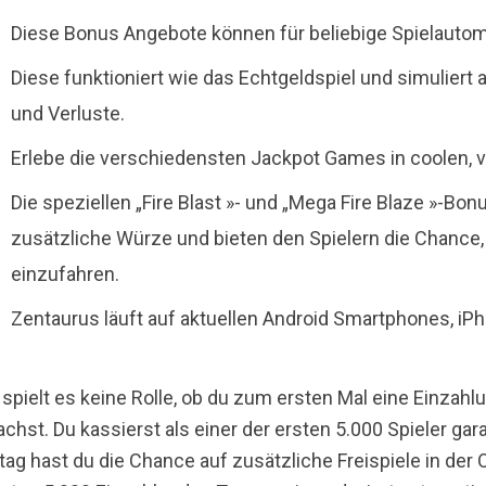
Diese Bonus Angebote können für beliebige Spielauto
Diese funktioniert wie das Echtgeldspiel und simuliert
und Verluste.
Erlebe die verschiedensten Jackpot Games in coolen, 
Die speziellen „Fire Blast »- und „Mega Fire Blaze »-Bo
zusätzliche Würze und bieten den Spielern die Chance,
einzufahren.
Zentaurus läuft auf aktuellen Android Smartphones, iP
 spielt es keine Rolle, ob du zum ersten Mal eine Einzah
chst. Du kassierst als einer der ersten 5.000 Spieler gara
tag hast du die Chance auf zusätzliche Freispiele in der 