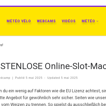
MÉTÉO VÉLO
WEBCAMS
VIDÉOS
MÉTÉO
s!
STENLOSE Online-Slot-Mac
rdcamp
|
Publié
5 mai 2025
-
Updated
5 mai 2025
n du ein wenig auf Faktoren wie die EU Lizenz achtest, s
tte Angebot für gewöhnlich sehr sicher. Seiten wie unsere
 vom Weizen zu trennen. So spielst du ausschließlich bei 