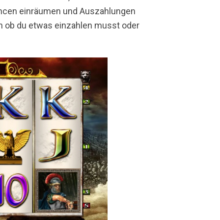
hancen einräumen und Auszahlungen
n ob du etwas einzahlen musst oder