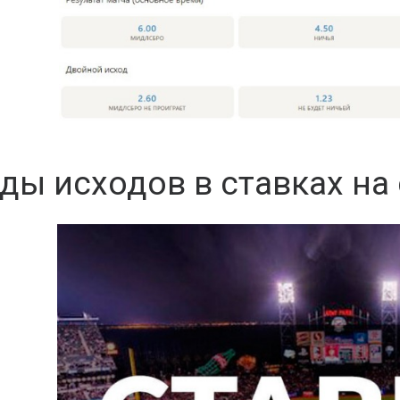
ды исходов в ставках на