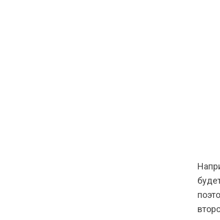
Напри
будет
поэто
второ