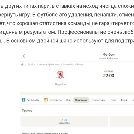
 в других типах пари, в ставках на исход иногда сло
ернуть игру. В футболе это удаления, пенальти, отме
т, что хорошая статистика команды не гарантирует го
иданным результатом. Профессионалы не очень любят
ы. В основном двойной шанс используют для подстра