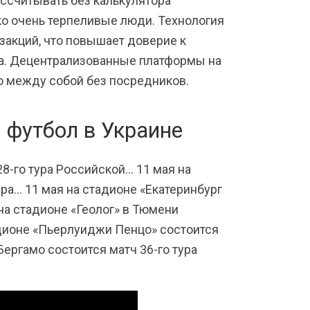
 Рассчитывать без калькулятора
о очень терпеливые люди. Технология
закций, что повышает доверие к
а. Децентрализованные платформы на
ю между собой без посредников.
а футбол в Украине
28-го тура Российской… 11 мая на
ура… 11 мая на стадионе «Екатеринбург
на стадионе «Геолог» в Тюмени
адионе «Пьерлуиджи Пенцо» состоится
 Бергамо состоится матч 36-го тура