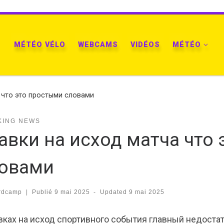
MÉTÉO VÉLO
WEBCAMS
VIDÉOS
MÉTÉO
 что это простыми словами
KING NEWS
авки на исход матча что
овами
rdcamp
|
Publié
9 mai 2025
-
Updated
9 mai 2025
вках на исход спортивного события главный недоста