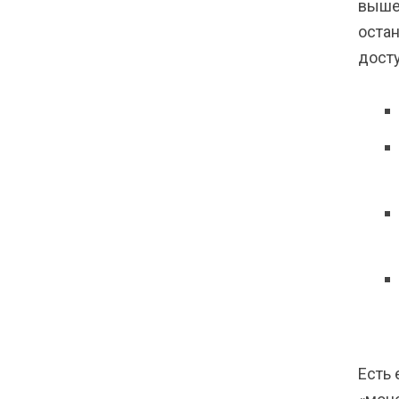
выше
остан
досту
Есть 