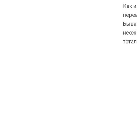
Как и
перев
Бывае
неож
тотал