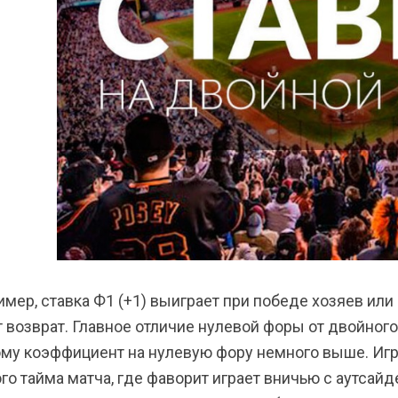
мер, ставка Ф1 (+1) выиграет при победе хозяев или
 возврат. Главное отличие нулевой форы от двойного
му коэффициент на нулевую фору немного выше. Игро
го тайма матча, где фаворит играет вничью с аутса