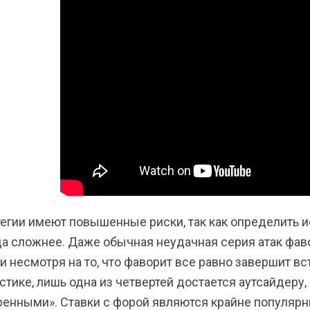
тегии имеют повышенные риски, так как определить 
а сложнее. Даже обычная неудачная серия атак фав
и несмотря на то, что фаворит все равно завершит вс
стике, лишь одна из четвертей достается аутсайдеру
ренными». Ставки с форой являются крайне популяр