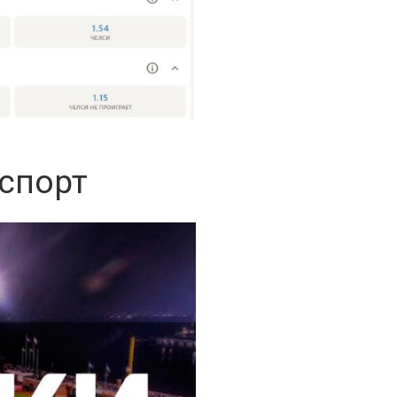
 спорт