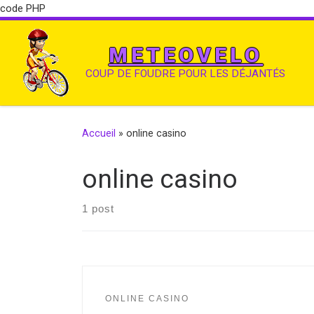
code PHP
METEOVELO
COUP DE FOUDRE POUR LES DÉJANTÉS
Accueil
»
online casino
online casino
1 post
ONLINE CASINO