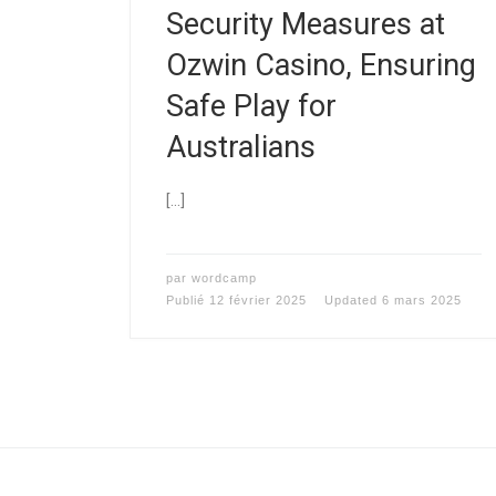
Security Measures at
Ozwin Casino, Ensuring
Safe Play for
Australians
[…]
par
wordcamp
Publié
12 février 2025
Updated
6 mars 2025