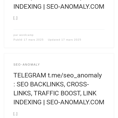
INDEXING | SEO-ANOMALY.COM
[…]
par
wordcamp
Publié
17 mars 2025
Updated
17 mars 2025
SEO-ANOMALY
TELEGRAM t.me/seo_anomaly
: SEO BACKLINKS, CROSS-
LINKS, TRAFFIC BOOST, LINK
INDEXING | SEO-ANOMALY.COM
[…]