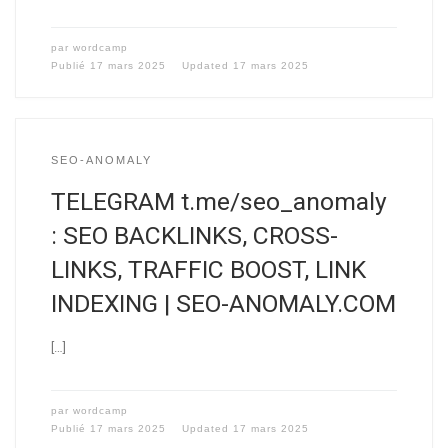
par
wordcamp
Publié
17 mars 2025
Updated
17 mars 2025
SEO-ANOMALY
TELEGRAM t.me/seo_anomaly
: SEO BACKLINKS, CROSS-
LINKS, TRAFFIC BOOST, LINK
INDEXING | SEO-ANOMALY.COM
[…]
par
wordcamp
Publié
17 mars 2025
Updated
17 mars 2025