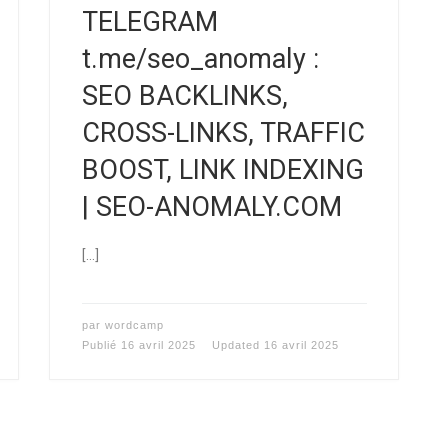
TELEGRAM
t.me/seo_anomaly :
SEO BACKLINKS,
CROSS-LINKS, TRAFFIC
BOOST, LINK INDEXING
| SEO-ANOMALY.COM
[…]
par
wordcamp
Publié
16 avril 2025
Updated
16 avril 2025