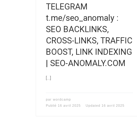
TELEGRAM
t.me/seo_anomaly :
SEO BACKLINKS,
CROSS-LINKS, TRAFFIC
BOOST, LINK INDEXING
| SEO-ANOMALY.COM
[…]
par
wordcamp
Publié
16 avril 2025
Updated
16 avril 2025